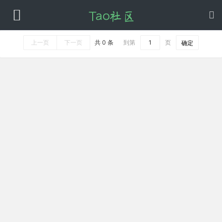
上一页
下一页
共 0 条
到第
页
确定